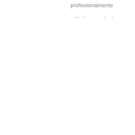
profissionalmente
✔️
Está cansado de
cursos caros e pouco
eficientes
✔️
Quer absorver
conhecimento
extensivo e aprimorar
habilidades
O que vai aprender
Módulo 1: Hemodinâmica
Módulo 2: Respiratório