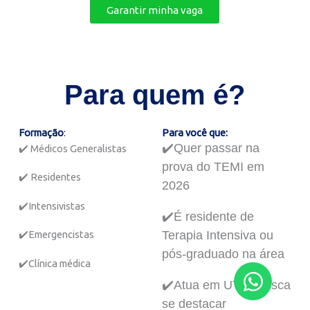
Garantir minha vaga
Para quem é?
Formação
:
Para você que:
✔️Quer passar na
✔️ Médicos Generalistas
prova do TEMI em
✔️ Residentes
2026
✔️Intensivistas
✔️É residente de
Terapia Intensiva ou
✔️Emergencistas
pós-graduado na área
✔️Clínica médica
✔️Atua em UTI e busca
se destacar