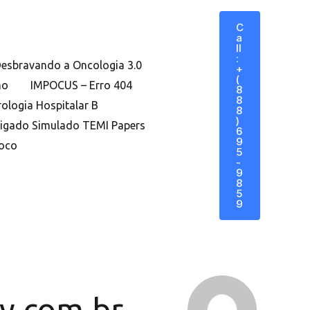
C
A
Ll
:
esbravando a Oncologia 3.0
+
(
no
IMPOCUS – Erro 404
8
8
rologia Hospitalar B
8
)
igado Simulado TEMI Papers
6
9
Foco
5
-
9
8
5
9
y.com.br