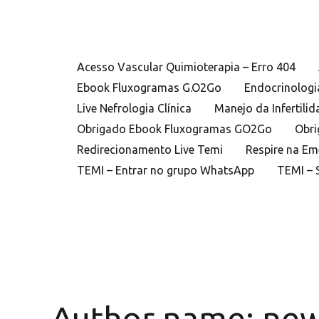
Ir
Pesquisar
para
por:
o
Acesso Vascular Quimioterapia – Erro 404
conteúdo
Ebook Fluxogramas G.O2Go
Endocrinologi
Live Nefrologia Clínica
Manejo da Infertilid
Obrigado Ebook Fluxogramas GO2Go
Obri
Redirecionamento Live Temi
Respire na Em
TEMI – Entrar no grupo WhatsApp
TEMI – 
Author name:
new