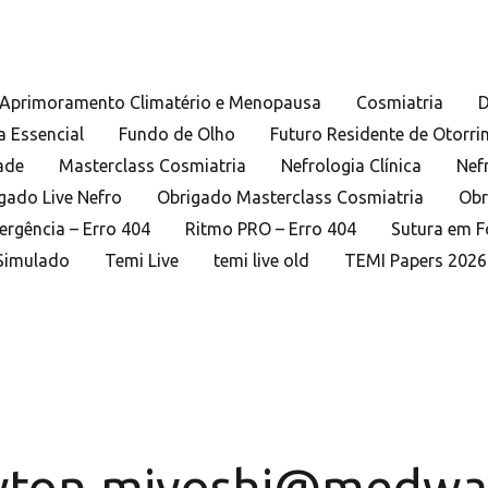
Aprimoramento Climatério e Menopausa
Cosmiatria
D
a Essencial
Fundo de Olho
Futuro Residente de Otorri
ade
Masterclass Cosmiatria
Nefrologia Clínica
Nef
gado Live Nefro
Obrigado Masterclass Cosmiatria
Obr
ergência – Erro 404
Ritmo PRO – Erro 404
Sutura em 
Simulado
Temi Live
temi live old
TEMI Papers 2026
ton.miyoshi@medwa