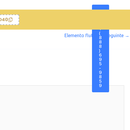
C
A
O40
Ll
:
esbravando a Oncologia 3.0
+
(
Elemento flutuante seguinte
→
no
IMPOCUS – Erro 404
8
8
rologia Hospitalar B
8
)
igado Simulado TEMI Papers
6
9
Foco
5
-
9
8
5
9