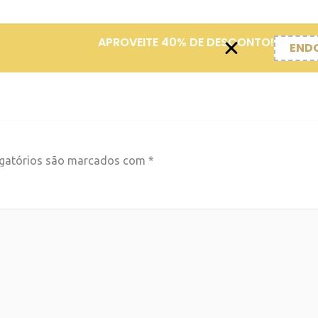
APROVEITE 40% DE DESCONTO!
END
Aprimoramento Climatério e Menopausa
Cosmiatria
D
a Essencial
Fundo de Olho
Futuro Residente de Otorri
ade
Masterclass Cosmiatria
Nefrologia Clínica
Nef
gado Live Nefro
Obrigado Masterclass Cosmiatria
Obr
ergência – Erro 404
Ritmo PRO – Erro 404
Sutura em 
gatórios são marcados com
*
Simulado
Temi Live
temi live old
TEMI Papers 2026