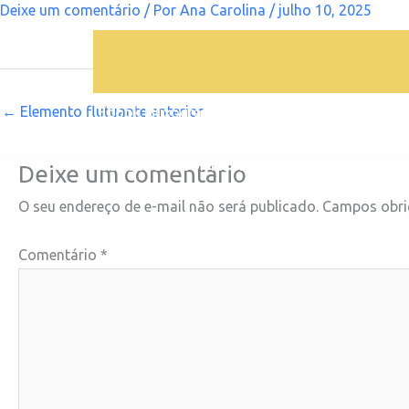
Deixe um comentário
/ Por
Ana Carolina
/
julho 10, 2025
Ir
para
o
Acesso Vascular Quimioterapia – Erro 404
conteúdo
←
Elemento flutuante anterior
Ebook Fluxogramas G.O2Go
Endocrinologi
Live Nefrologia Clínica
Manejo da Infertilid
Obrigado Ebook Fluxogramas GO2Go
Obri
Deixe um comentário
Redirecionamento Live Temi
Respire na Em
O seu endereço de e-mail não será publicado.
Campos obri
TEMI – Entrar no grupo WhatsApp
TEMI – 
Comentário
*