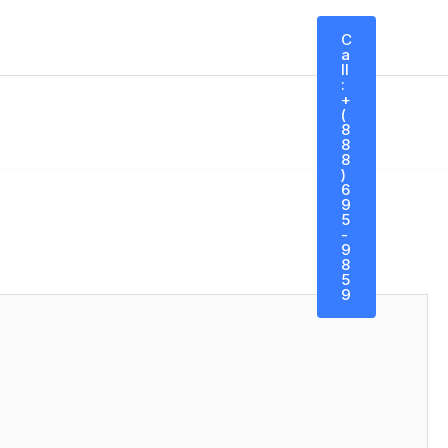
C
A
Ll
:
esbravando a Oncologia 3.0
+
(
no
IMPOCUS – Erro 404
8
8
rologia Hospitalar B
8
)
igado Simulado TEMI Papers
6
9
Foco
5
-
9
8
5
9