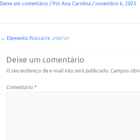
Deixe um comentário
/ Por
Ana Carolina
/
novembro 6, 2025
Ir
para
o
Acesso Vascular Quimioterapia – Erro 404
conteúdo
←
Elemento flutuante anterior
Ebook Fluxogramas G.O2Go
Endocrinologi
Live Nefrologia Clínica
Manejo da Infertilid
Obrigado Ebook Fluxogramas GO2Go
Obri
Deixe um comentário
Redirecionamento Live Temi
Respire na Em
O seu endereço de e-mail não será publicado.
Campos obri
TEMI – Entrar no grupo WhatsApp
TEMI – 
Comentário
*